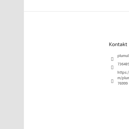
Z
á
p
a
t
Kontakt
í
plumu
73648
https:
m/plu
76999