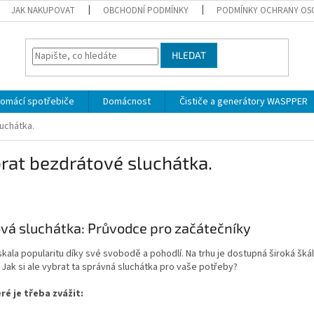
JAK NAKUPOVAT
OBCHODNÍ PODMÍNKY
PODMÍNKY OCHRANY OS
HLEDAT
omácí spotřebiče
Domácnost
Čističe a generátory WASPPER
uchátka.
rat bezdrátové sluchátka.
ová sluchátka: Průvodce pro začátečníky
skala popularitu díky své svobodě a pohodlí. Na trhu je dostupná široká škál
Jak si ale vybrat ta správná sluchátka pro vaše potřeby?
ré je třeba zvážit: