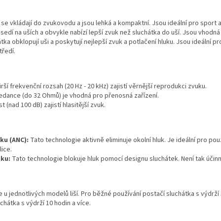
 se vkládají do zvukovodu a jsou lehká a kompaktní. Jsou ideální pro sport 
sedí na uších a obvykle nabízí lepší zvuk než sluchátka do uší. Jsou vhodná
tka obklopují uši a poskytují nejlepší zvuk a potlačení hluku. Jsou ideální pr
tředí.
irší frekvenční rozsah (20 Hz - 20 kHz) zajistí věrnější reprodukci zvuku.
edance (do 32 Ohmů) je vhodná pro přenosná zařízení.
st (nad 100 dB) zajistí hlasitější zvuk.
ku (ANC):
Tato technologie aktivně eliminuje okolní hluk. Je ideální pro pou
lice.
uku:
Tato technologie blokuje hluk pomocí designu sluchátek. Není tak účinná
 u jednotlivých modelů liší. Pro běžné používání postačí sluchátka s výdrží 
hátka s výdrží 10 hodin a více.