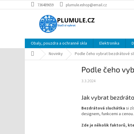
Přejít
736489659
plumule.eshop@email.cz
na
obsah
Obaly, pouzdra a ochranné skla
Elektronika
D
Domů
Novinky
Podle čeho vybrat bezdrátové sl
Podle čeho vyb
3.3.2024
Jak vybrat bezdrát
Bezdrátová sluchátka
si zí
designem, funkcemi a cenou. 
Zde je několik faktorů, kte