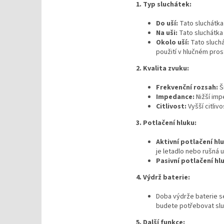
1. Typ sluchátek:
Do uší:
Tato sluchátka
Na uši:
Tato sluchátka 
Okolo uší:
Tato sluchá
použití v hlučném pros
2. Kvalita zvuku:
Frekvenční rozsah:
Š
Impedance:
Nižší imp
Citlivost:
Vyšší citlivo
3. Potlačení hluku:
Aktivní potlačení hlu
je letadlo nebo rušná u
Pasivní potlačení hl
4. Výdrž baterie:
Doba výdrže baterie se
budete potřebovat sluc
5. Další funkce: