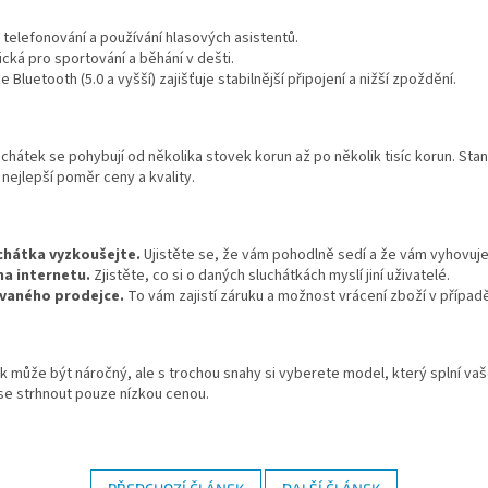
telefonování a používání hlasových asistentů.
ická pro sportování a běhání v dešti.
e Bluetooth (5.0 a vyšší) zajišťuje stabilnější připojení a nižší zpoždění.
hátek se pohybují od několika stovek korun až po několik tisíc korun. Stan
 nejlepší poměr ceny a kvality.
chátka vyzkoušejte.
Ujistěte se, že vám pohodlně sedí a že vám vyhovuje 
na internetu.
Zjistěte, co si o daných sluchátkách myslí jiní uživatelé.
vaného prodejce.
To vám zajistí záruku a možnost vrácení zboží v případ
 může být náročný, ale s trochou snahy si vyberete model, který splní va
se strhnout pouze nízkou cenou.