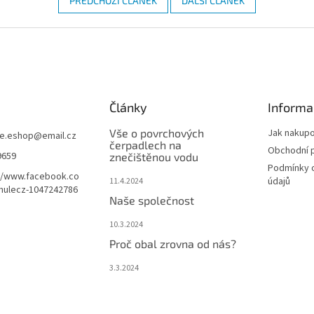
PŘEDCHOZÍ ČLÁNEK
DALŠÍ ČLÁNEK
Články
Informa
Vše o povrchových
Jak nakup
le.eshop
@
email.cz
čerpadlech na
Obchodní 
9659
znečištěnou vodu
Podmínky 
//www.facebook.co
údajů
11.4.2024
mulecz-1047242786
Naše společnost
10.3.2024
Proč obal zrovna od nás?
3.3.2024