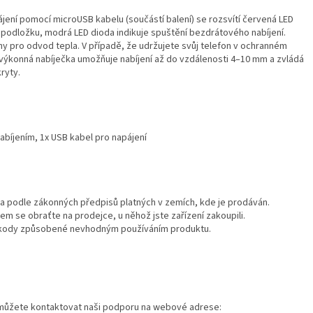
ájení pomocí microUSB kabelu (součástí balení) se rozsvítí červená LED
a podložku, modrá LED dioda indikuje spuštění bezdrátového nabíjení.
y pro odvod tepla. V případě, že udržujete svůj telefon v ochranném
 výkonná nabíječka umožňuje nabíjení až do vzdálenosti 4–10 mm a zvládá
kryty.
bíjením, 1x USB kabel pro napájení
a podle zákonných předpisů platných v zemích, kde je prodáván.
m se obraťte na prodejce, u něhož jste zařízení zakoupili.
kody způsobené nevhodným používáním produktu.
 můžete kontaktovat naši podporu na webové adrese: