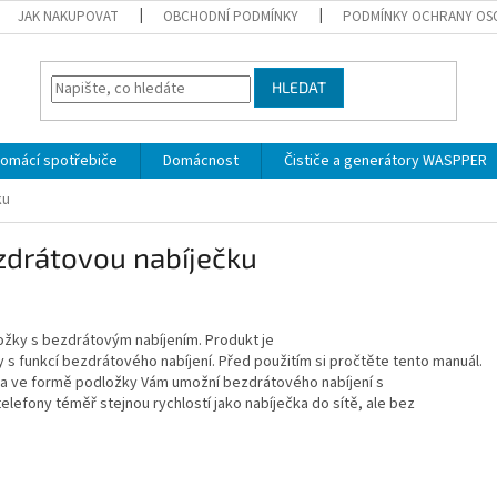
JAK NAKUPOVAT
OBCHODNÍ PODMÍNKY
PODMÍNKY OCHRANY OS
HLEDAT
omácí spotřebiče
Domácnost
Čističe a generátory WASPPER
ku
zdrátovou nabíječku
žky s bezdrátovým nabíjením. Produkt je
 s funkcí bezdrátového nabíjení. Před použitím si pročtěte tento manuál.
a ve formě podložky Vám umožní bezdrátového nabíjení s
elefony téměř stejnou rychlostí jako nabíječka do sítě, ale bez