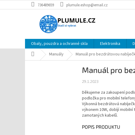
Přejít
736489659
plumule.eshop@email.cz
na
obsah
Obaly, pouzdra a ochranné skla
Elektronika
D
Domů
Manuály
Manuál pro bezdrátovou nabíječ
Manuál pro be
29.1.2023
Děkujeme za zakoupení podlo
podložka pro mobilní telefony
Výkonná bezdrátová nabíječk
výkonem 10W, dobíjí mobilní t
zamotaných kabelů.
POPIS PRODUKTU