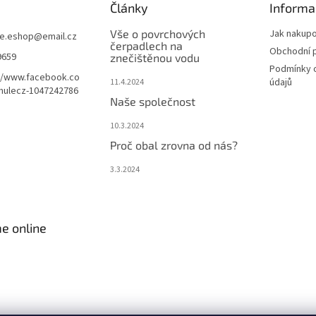
Články
Informa
Vše o povrchových
Jak nakup
le.eshop
@
email.cz
čerpadlech na
Obchodní 
9659
znečištěnou vodu
Podmínky 
//www.facebook.co
údajů
11.4.2024
mulecz-1047242786
Naše společnost
10.3.2024
Proč obal zrovna od nás?
3.3.2024
e online