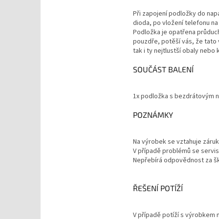
Při zapojení podložky do nap
dioda, po vložení telefonu n
Podložka je opatřena průduch
pouzdře, potěší vás, že tato
tak i ty nejtlustší obaly nebo 
SOUČÁST BALENÍ
1x podložka s bezdrátovým na
POZNÁMKY
Na výrobek se vztahuje záruk
V případě problémů se servise
Nepřebírá odpovědnost za š
ŘEŠENÍ POTÍŽÍ
V případě potíží s výrobkem