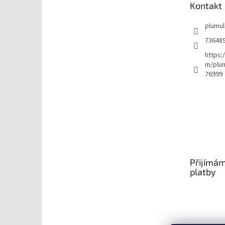
Kontakt
í
plumu
73648
https:
m/plu
76999
Přijímám
platby