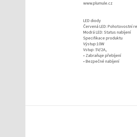
www.plumule.cz
LED diody
Červená LED: Pohotovostní r
Modrá LED: Status nabíjení
Specifikace produktu
Výstup:10W
Vstup: 5V/2A,
• Zabraňuje přebíjení
• Bezpečné nabíjení
Z
á
p
a
t