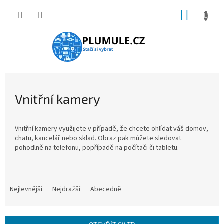
Přejít
NÁKUP
na
obsah
KOŠÍK
Vnitřní kamery
Vnitřní kamery využijete v případě, že chcete ohlídat váš domov,
chatu, kancelář nebo sklad. Obraz pak můžete sledovat
pohodlně na telefonu, popřípadě na počítači či tabletu.
Ř
a
Nejlevnější
Nejdražší
Abecedně
z
e
n