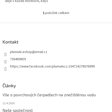
děje v každé místnosti, když
zrovna nejste doma. Kamera se
otáčí v...
1
položek celkem
O
v
l
Z
á
á
d
p
a
a
Kontakt
c
t
í
plumule.eshop
@
email.cz
í
p
r
736489659
v
https://www.facebook.com/plumulecz-104724278676999
k
y
v
ý
Články
p
i
Vše o povrchových čerpadlech na znečištěnou vodu
s
u
11.4.2024
Naše společnost