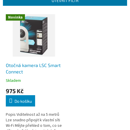
OTEVŘÍT FILTR
í
p
V
r
Novinka
ý
o
p
d
i
u
s
k
p
t
r
ů
o
d
Otočná kamera LSC Smart
u
Connect
k
Skladem
t
975 Kč
ů
Do košíku
Popis Viditelnost až na 5 metrů
Lze snadno připojit k vlastní síti
Wi-Fi Mějte přehled o tom, co se