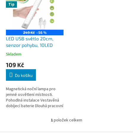
d
Tip
i
u
s
k
p
t
r
ů
o
249 Kč
–56 %
d
LED USB světlo 20cm,
u
senzor pohybu, 10LED
k
Skladem
t
109 Kč
ů
Do košíku
Magnetická noční lampa pro
jemné osvětlení místnosti.
Pohodlná instalace Vestavěná
dobíjecí baterie Dlouhá pracovní
doba na jedno nabití Detekce
pohybu po setmění 10 LED...
1
položek celkem
O
v