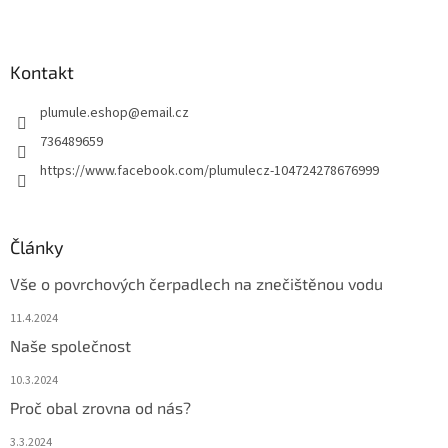
l
Z
á
á
d
p
a
a
Kontakt
c
t
í
plumule.eshop
@
email.cz
í
p
r
736489659
v
https://www.facebook.com/plumulecz-104724278676999
k
y
v
ý
Články
p
i
Vše o povrchových čerpadlech na znečištěnou vodu
s
u
11.4.2024
Naše společnost
10.3.2024
Proč obal zrovna od nás?
3.3.2024